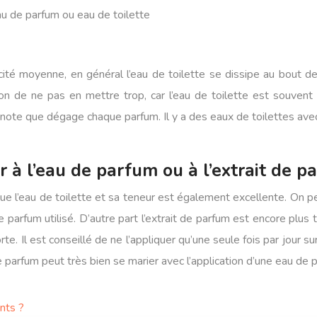
au de parfum ou eau de toilette
té moyenne, en général l’eau de toilette se dissipe au bout de
tion de ne pas en mettre trop, car l’eau de toilette est souven
la note que dégage chaque parfum. Il y a des eaux de toilettes av
 à l’eau de parfum ou à l’extrait de p
ue l’eau de toilette et sa teneur est également excellente. On p
e parfum utilisé. D’autre part l’extrait de parfum est encore plus
rte. Il est conseillé de ne l’appliquer qu’une seule fois par jour su
e parfum peut très bien se marier avec l’application d’une eau de p
nts ?